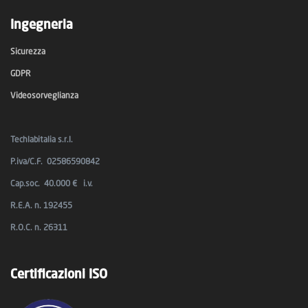
Ingegneria
Sicurezza
GDPR
Videosorveglianza
Techlabitalia s.r.l.
P.iva/C.F. 02586590842
Cap.soc. 40.000 € i.v.
R.E.A. n. 192455
R.O.C. n. 26311
Certificazioni ISO