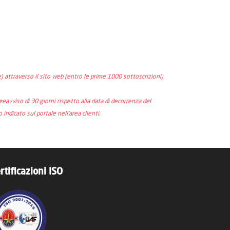
) attraverso il sito web (entro le prime 1000 sottoscrizioni).
eavviso di 30 giorni rispetto alla data di decorrenza del
ndicato sul portale nell'area clienti.
rtificazioni ISO