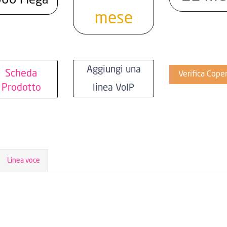
000 Mega
mese
Aggiungi una
Scheda
Verifica Cope
Prodotto
linea VoIP
Linea voce