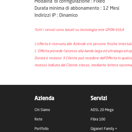
Modalita' di configurazione :
Fixed
Durata minima di abbonamento :
12 Mesi
Indirizzi IP :
Dinamico
Tutti i servizi sono basati su tecnologia rete GPON-VULA
L'offerta è riservata alle Aziende e/o persone fisiche intestat
L’ Offerta prevede l’accesso alla banda larga ed ultralarga ed o
Durata e recesso: Il Cliente può recedere dall’Offerta in qualsi
recesso indicata dal Cliente stesso, mediante lettera raccomanda
Azienda
Servizi
Chi Siamo
ADSL 20 Mega
Rete
Fibra 100
Portfolio
Giganet Family +