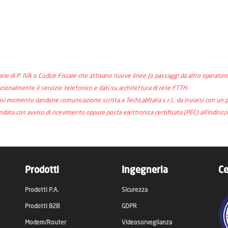
arie di P. IVA o Codice Fiscale che attivano nuove linee (o passaggi da altro operatore
pzionalmente il servizio telefonico e dati su architettura di rete FTTH.
asi momento dandone comunicazione scritta a TechLabItalia s.r.l., da inviarsi con un pr
ta con avviso di ricevimento oppure posta elettronica certificata (PEC) all’indirizzo i
Prodotti
Ingegneria
Ce
Prodotti P.A.
Sicurezza
Prodotti B2B
GDPR
Modem/Router
Videosorveglianza