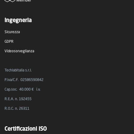
Ingegneria
Sicurezza
GDPR
Videosorveglianza
Techlabitalia s.r.l.
P.iva/C.F. 02586590842
Cap.soc. 40.000 € i.v.
R.E.A. n. 192455
R.O.C. n. 26311
Certificazioni ISO