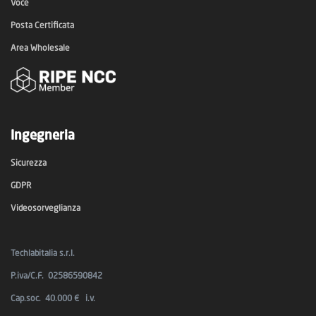
Voce
Posta Certificata
Area Wholesale
Ingegneria
Sicurezza
GDPR
Videosorveglianza
Techlabitalia s.r.l.
P.iva/C.F. 02586590842
Cap.soc. 40.000 € i.v.