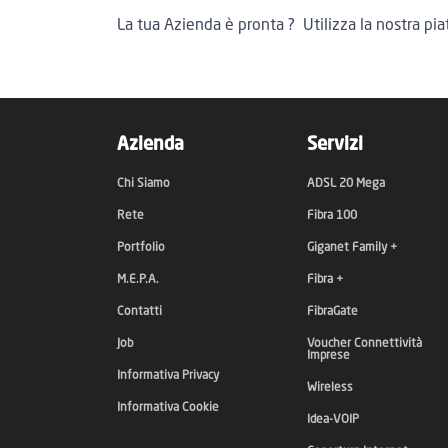
La tua Azienda è pronta ? Utilizza la nostra pi
Azienda
Servizi
Chi Siamo
ADSL 20 Mega
Rete
Fibra 100
Portfolio
Giganet Family +
M.E.P.A.
Fibra +
Contatti
FibraGate
Job
Voucher Connettività
Imprese
Informativa Privacy
Wireless
Informativa Cookie
Idea-VOIP