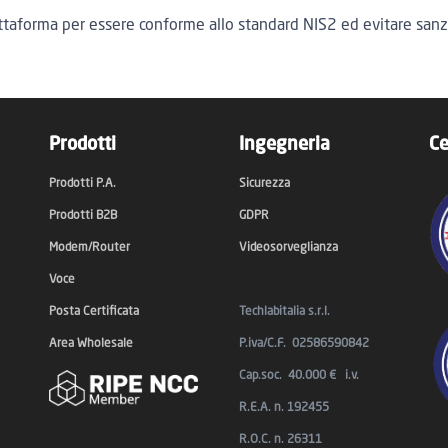
attaforma per essere conforme allo standard NIS2 ed evitare sanz
Prodotti
Ingegneria
Ce
Prodotti P.A.
Sicurezza
Prodotti B2B
GDPR
Modem/Router
Videosorveglianza
Voce
Posta Certificata
Techlabitalia s.r.l.
Area Wholesale
P.iva/C.F. 02586590842
Cap.soc. 40.000 € i.v.
R.E.A. n. 192455
R.O.C. n. 26311